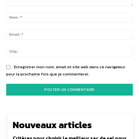
Commenter
:
No
:*
Ema
:*
Sit
:
Enregistrer mon nom, email et site web dans ce navigateur
pour la prochaine fois que je commenterai.
Nouveaux articles
Critères pour choisir le meilleur sac de sel pour