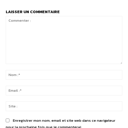
LAISSER UN COMMENTAIRE
Commenter
:
No
:*
Ema
:*
Sit
:
Enregistrer mon nom, email et site web dans ce navigateur
pour la prochaine fois que je commenterai.