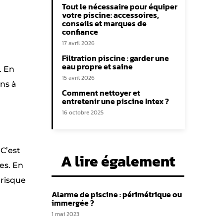
Tout le nécessaire pour équiper
votre piscine: accessoires,
conseils et marques de
confiance
17 avril 2026
Filtration piscine : garder une
eau propre et saine
. En
15 avril 2026
ons à
Comment nettoyer et
entretenir une piscine Intex ?
16 octobre 2025
 C’est
A lire également
es. En
 risque
Alarme de piscine : périmétrique ou
immergée ?
1 mai 2023