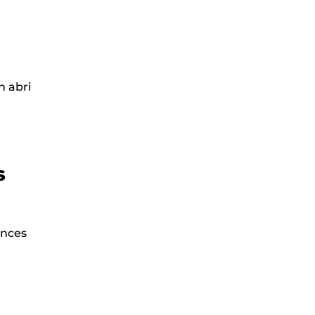
n abri
ns
ences