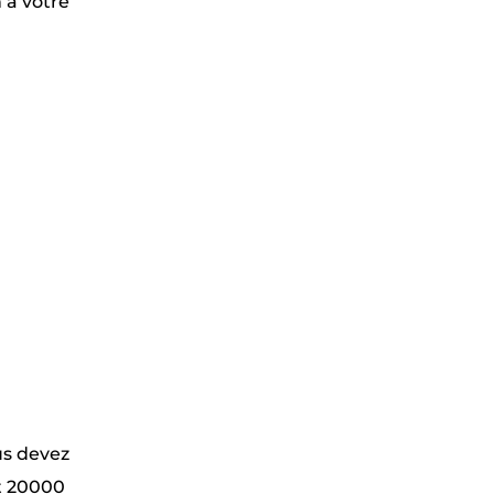
 à votre
us devez
et 20000