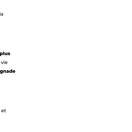
la
 plus
 vie
ignade
 et