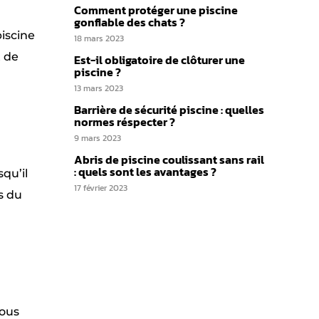
Comment protéger une piscine
gonflable des chats ?
piscine
18 mars 2023
t de
Est-il obligatoire de clôturer une
piscine ?
13 mars 2023
Barrière de sécurité piscine : quelles
normes réspecter ?
9 mars 2023
Abris de piscine coulissant sans rail
: quels sont les avantages ?
qu’il
17 février 2023
s du
vous