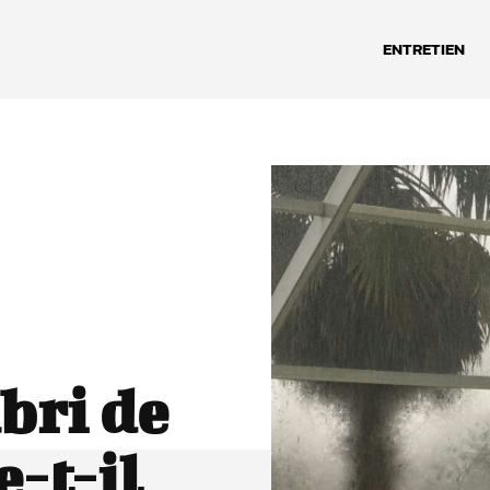
ENTRETIEN
bri de
e-t-il