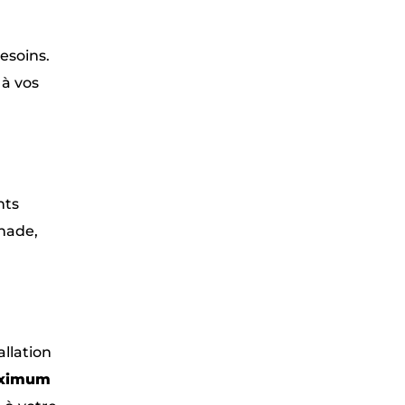
besoins.
 à vos
nts
gnade,
allation
ximum